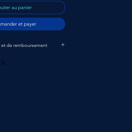
outer au panier
ander et payer
ur et de remboursement
uf seulement jamais ouvert. Frais
et frais de retour et livraison au