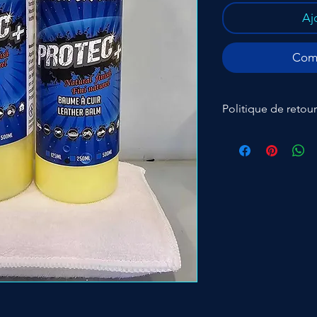
Aj
Comm
Politique de reto
Retour de produit ne
de restockage de 20% 
frais du clients