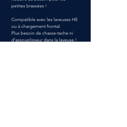
petites brassées !
Compatible avec les laveuses HE
ou à chargement frontal.
Plus besoin de chasse-tache ni
d’assouplisseur dans la laveuse !
Il élimine les taches, ramène les
blancs et ravive les couleurs.
*Pour les taches plus tenaces ou
plus vieilles : Passez la tache sous
l'eau bouillante afin d'ouvrir les
fibres du tissu, appliquer une
petite quantité de Royal sur la
tache, frotter légèrement
puis mettre au lavage avec le
reste de la lessive !