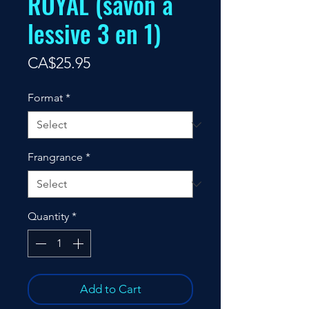
ROYAL (savon à
lessive 3 en 1)
Price
CA$25.95
Format
*
Frangrance
*
Quantity
*
Add to Cart