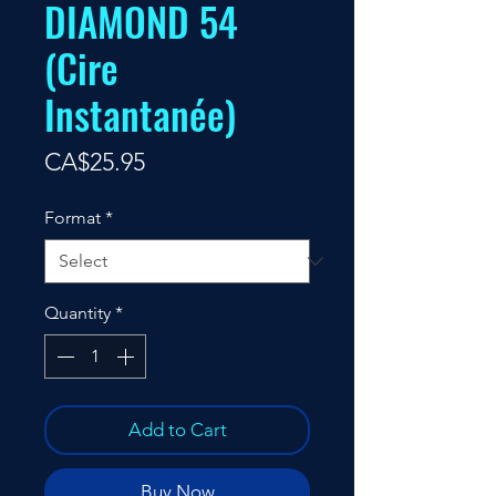
DIAMOND 54
(Cire
Instantanée)
Price
CA$25.95
Format
*
Quantity
*
Add to Cart
Buy Now