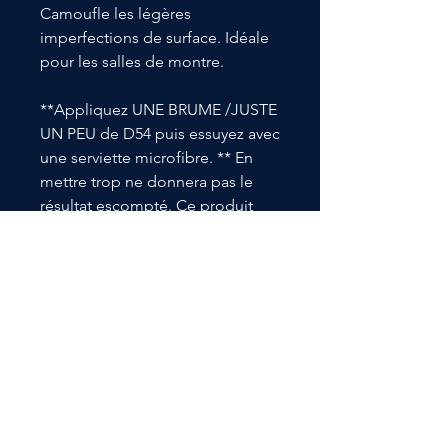
Camoufle
les légères
imperfections de surface. Idéale
pour les salles de montre.
**Appliquez UNE BRUME /JUSTE
UN PEU de D54 puis essuyez avec
une serviette microfibre. ** En
mettre trop ne donnera pas le
résultat escompté. Ce produit
haut de gamme ne demande que
très peu de vaporisation pour un
meilleur résultat ** Produit
antistatique ce qui vous aidera à
garder vos véhicules propres plus
longtemps, même avec la
poussière !
**Formats 20L - 205L vendus par
le fabricant ou via nos