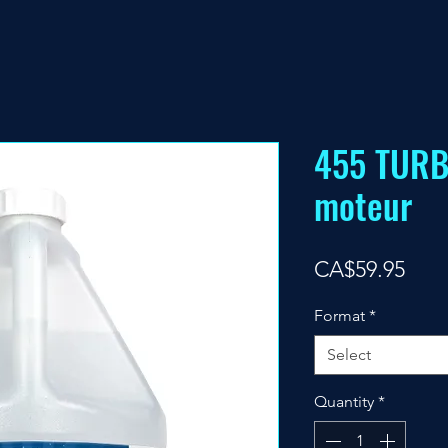
455 TURB
moteur
Pric
CA$59.95
Format
*
Select
Quantity
*