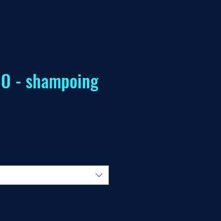
O - shampoing
e