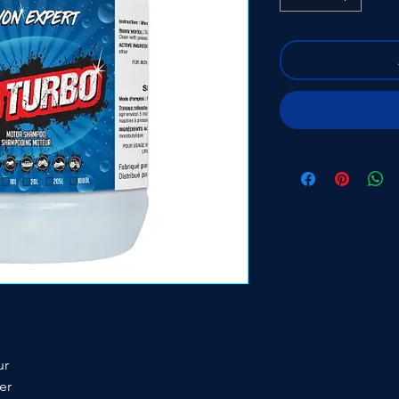
ur
er